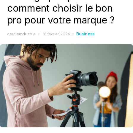
comment choisir le bon
pro pour votre marque ?
Posted
cercleindustrie
16 février 2026
Business
on