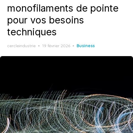
monofilaments de pointe
pour vos besoins
techniques
Posted
cercleindustrie
19 février 2026
Business
on