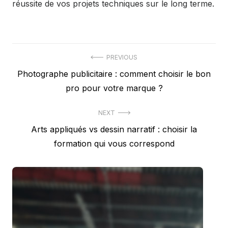
réussite de vos projets techniques sur le long terme.
Navigation
PREVIOUS
Previous
Photographe publicitaire : comment choisir le bon
de
post:
pro pour votre marque ?
l’article
NEXT
Next
Arts appliqués vs dessin narratif : choisir la
post:
formation qui vous correspond