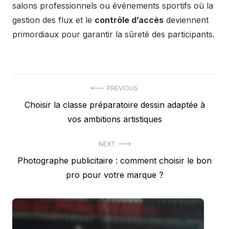
salons professionnels ou événements sportifs où la
gestion des flux et le
contrôle d’accès
deviennent
primordiaux pour garantir la sûreté des participants.
Navigation
PREVIOUS
Previous
Choisir la classe préparatoire dessin adaptée à
de
post:
vos ambitions artistiques
l’article
NEXT
Next
Photographe publicitaire : comment choisir le bon
post:
pro pour votre marque ?