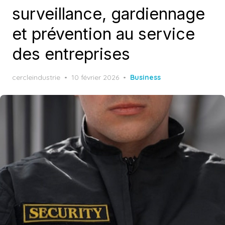
surveillance, gardiennage
et prévention au service
des entreprises
Posted
cercleindustrie
10 février 2026
Business
on