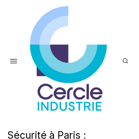
Skip
to
the
content
Sécurité à Paris :