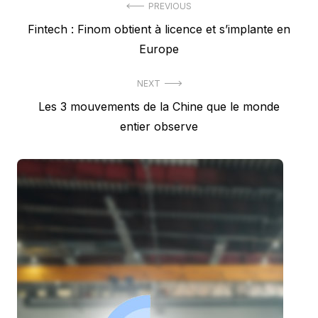
Navigation
PREVIOUS
Previous
Fintech : Finom obtient à licence et s’implante en
de
post:
Europe
l’article
NEXT
Next
Les 3 mouvements de la Chine que le monde
post:
entier observe