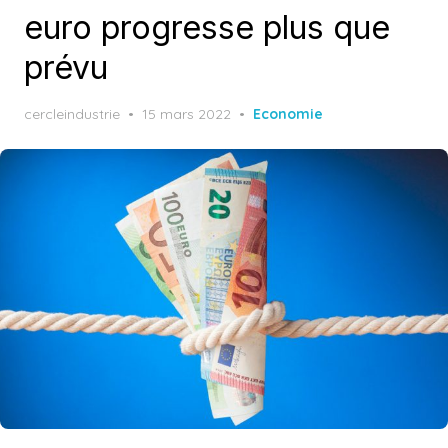
euro progresse plus que
prévu
Posted
cercleindustrie
15 mars 2022
Economie
on