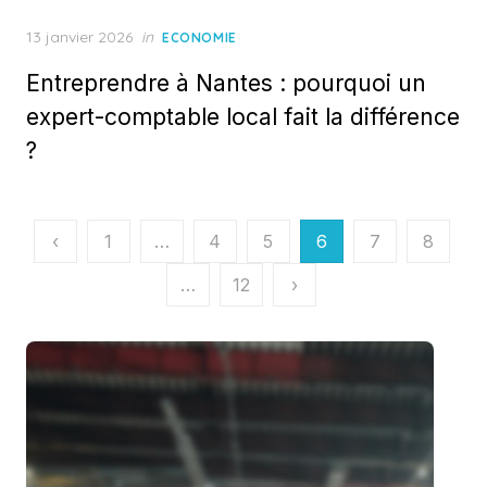
Posted
13 janvier 2026
in
ECONOMIE
on
Entreprendre à Nantes : pourquoi un
expert-comptable local fait la différence
?
Pagination
‹
1
…
4
5
6
7
8
des
…
12
›
publications