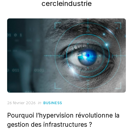
cercleindustrie
Posted
26 février 2026
in
BUSINESS
on
Pourquoi l’hypervision révolutionne la
gestion des infrastructures ?