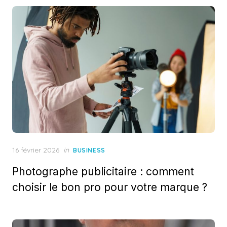
Posted
16 février 2026
in
BUSINESS
on
Photographe publicitaire : comment
choisir le bon pro pour votre marque ?