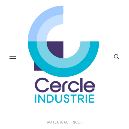
Skip
to
the
content
AUTEUR/AUTRICE :