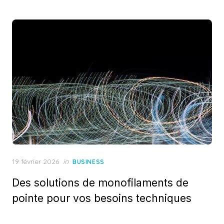
Posted
19 février 2026
in
BUSINESS
on
Des solutions de monofilaments de
pointe pour vos besoins techniques