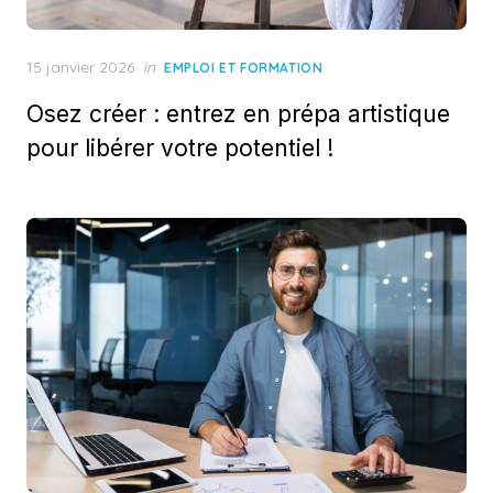
Posted
15 janvier 2026
in
EMPLOI ET FORMATION
on
Osez créer : entrez en prépa artistique
pour libérer votre potentiel !