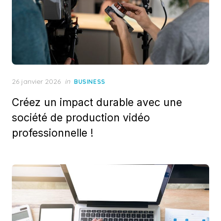
Posted
26 janvier 2026
in
BUSINESS
on
Créez un impact durable avec une
société de production vidéo
professionnelle !