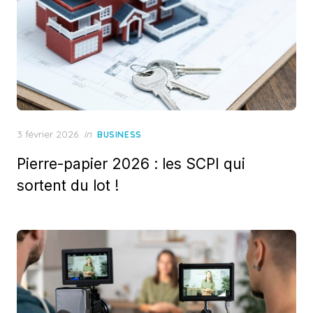
Posted
3 février 2026
in
BUSINESS
on
Pierre-papier 2026 : les SCPI qui
sortent du lot !