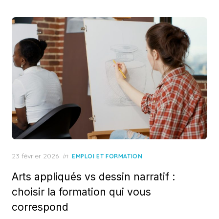
Posted
23 février 2026
in
EMPLOI ET FORMATION
on
Arts appliqués vs dessin narratif :
choisir la formation qui vous
correspond