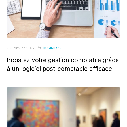
Posted
23 janvier 2026
in
BUSINESS
on
Boostez votre gestion comptable grâce
à un logiciel post-comptable efficace