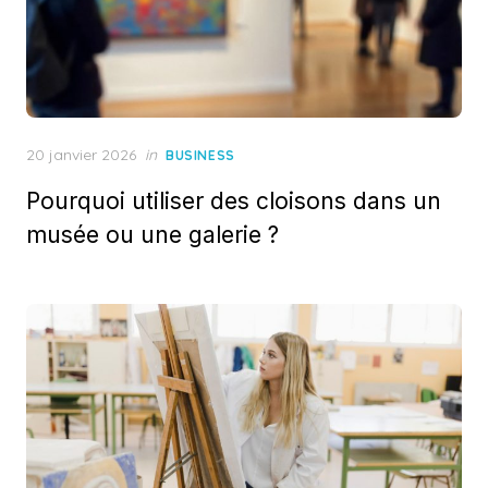
Posted
20 janvier 2026
in
BUSINESS
on
Pourquoi utiliser des cloisons dans un
musée ou une galerie ?