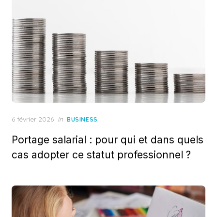
Posted
6 février 2026
in
BUSINESS
on
Portage salarial : pour qui et dans quels
cas adopter ce statut professionnel ?