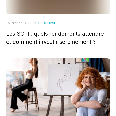
Posted
16 janvier 2026
in
ECONOMIE
on
Les SCPI : quels rendements attendre
et comment investir sereinement ?