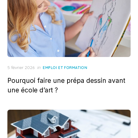
Posted
5 février 2026
in
EMPLOI ET FORMATION
on
Pourquoi faire une prépa dessin avant
une école d’art ?