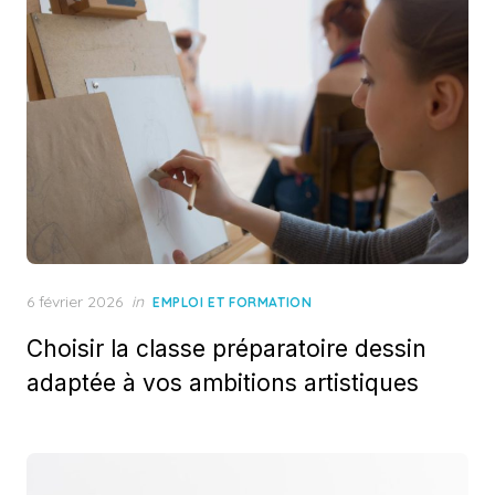
Posted
6 février 2026
in
EMPLOI ET FORMATION
on
Choisir la classe préparatoire dessin
adaptée à vos ambitions artistiques