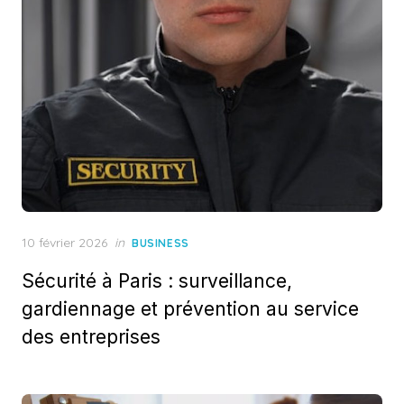
Posted
10 février 2026
in
BUSINESS
on
Sécurité à Paris : surveillance,
gardiennage et prévention au service
des entreprises