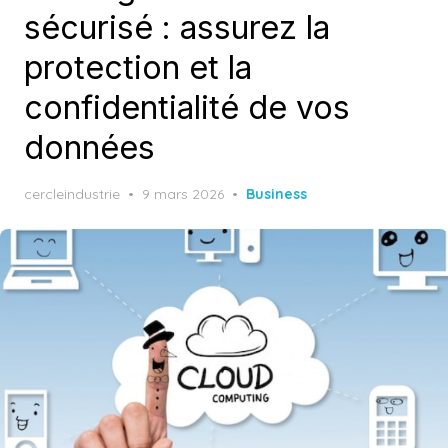
sécurisé : assurez la
protection et la
confidentialité de vos
données
Posted
cercleindustrie
9 mars 2026
Business
on