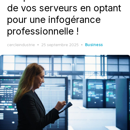
de vos serveurs en optant
pour une infogérance
professionnelle !
Posted
cercleindustrie
25 septembre 2025
Business
on