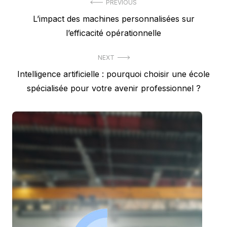
Navigation
PREVIOUS
Previous
L’impact des machines personnalisées sur
de
post:
l’efficacité opérationnelle
l’article
NEXT
Next
Intelligence artificielle : pourquoi choisir une école
post:
spécialisée pour votre avenir professionnel ?