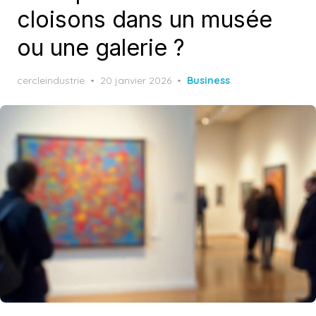
cloisons dans un musée
ou une galerie ?
Posted
cercleindustrie
20 janvier 2026
Business
on