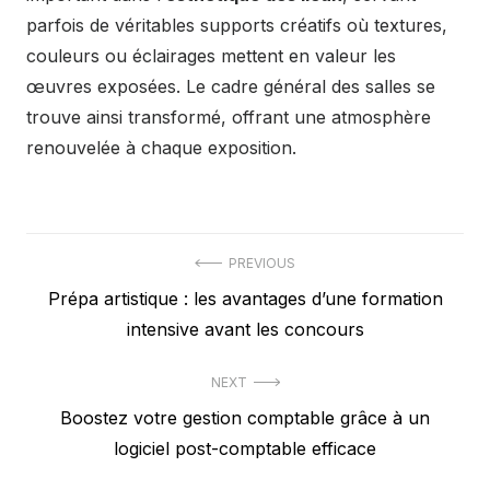
parfois de véritables supports créatifs où textures,
couleurs ou éclairages mettent en valeur les
œuvres exposées. Le cadre général des salles se
trouve ainsi transformé, offrant une atmosphère
renouvelée à chaque exposition.
Navigation
PREVIOUS
Previous
Prépa artistique : les avantages d’une formation
de
post:
intensive avant les concours
l’article
NEXT
Next
Boostez votre gestion comptable grâce à un
post:
logiciel post-comptable efficace