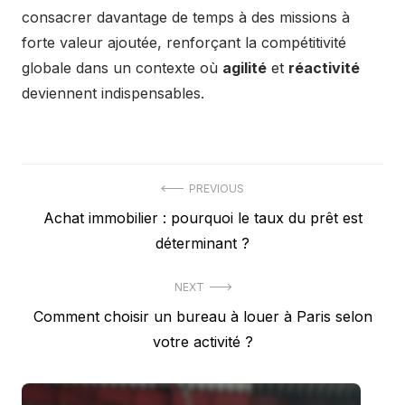
consacrer davantage de temps à des missions à
forte valeur ajoutée, renforçant la compétitivité
globale dans un contexte où
agilité
et
réactivité
deviennent indispensables.
Navigation
PREVIOUS
Previous
Achat immobilier : pourquoi le taux du prêt est
de
post:
déterminant ?
l’article
NEXT
Next
Comment choisir un bureau à louer à Paris selon
post:
votre activité ?