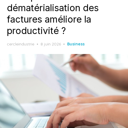
dématérialisation des
factures améliore la
productivité ?
Posted
cercleindustrie
8 juin 2026
Business
on