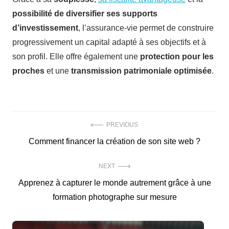
possibilité de diversifier ses supports
d’investissement
, l’assurance-vie permet de construire
progressivement un capital adapté à ses objectifs et à
son profil. Elle offre également une
protection pour les
proches
et une
transmission patrimoniale optimisée
.
Navigation
PREVIOUS
Previous
Comment financer la création de son site web ?
de
post:
l’article
NEXT
Next
Apprenez à capturer le monde autrement grâce à une
post:
formation photographe sur mesure