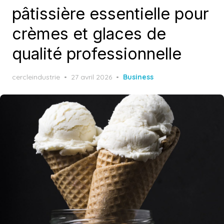
pâtissière essentielle pour
crèmes et glaces de
qualité professionnelle
Posted
cercleindustrie
27 avril 2026
Business
on