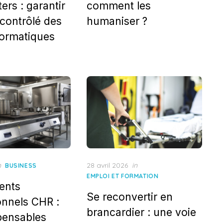
ers : garantir
comment les
 contrôlé des
humaniser ?
formatiques
Posted
n
28 avril 2026
in
BUSINESS
on
EMPLOI ET FORMATION
ents
Se reconvertir en
onnels CHR :
brancardier : une voie
spensables