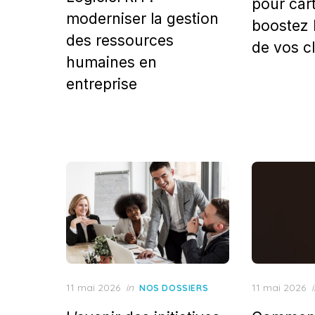
pour cart
moderniser la gestion
boostez 
des ressources
de vos cl
humaines en
entreprise
Posted
Posted
11 mai 2026
in
11 mai 2026
NOS DOSSIERS
on
on