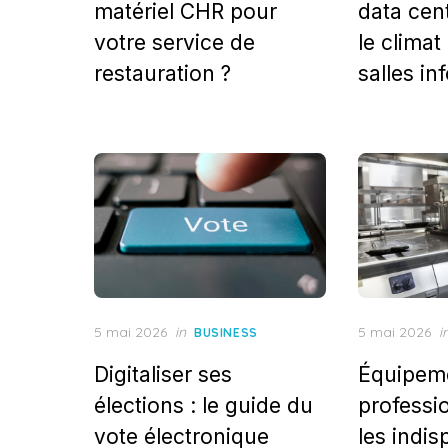
matériel CHR pour
data cent
votre service de
le climat
restauration ?
salles in
Posted
Posted
5 mai 2026
in
5 mai 2026
i
BUSINESS
on
on
Digitaliser ses
Équipem
élections : le guide du
professi
vote électronique
les indi