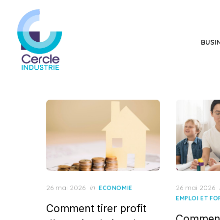
Skip
to
the
BUSI
content
Posted
Posted
26 mai 2026
in
26 mai 2026
ECONOMIE
on
on
EMPLOI ET F
Comment tirer profit
Comment 