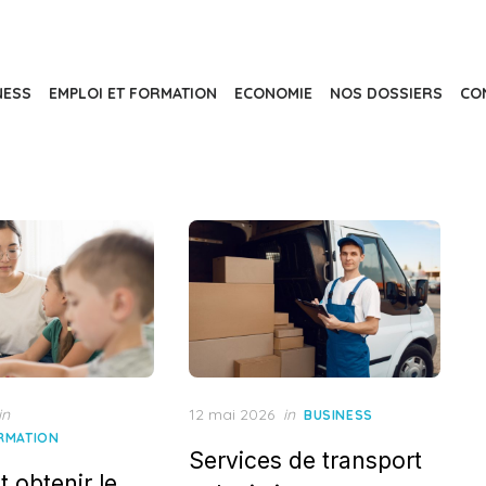
NESS
EMPLOI ET FORMATION
ECONOMIE
NOS DOSSIERS
CO
Posted
in
12 mai 2026
in
BUSINESS
on
ORMATION
Services de transport
obtenir le