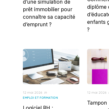
d’une simulation de
diplôme 
prêt immobilier pour
d’éducat
connaître sa capacité
enfants 
d’emprunt ?
?
Posted
Posted
12 mai 2026
in
12 mai 2026
on
on
EMPLOI ET FORMATION
Tampon 
Logiciel RH :