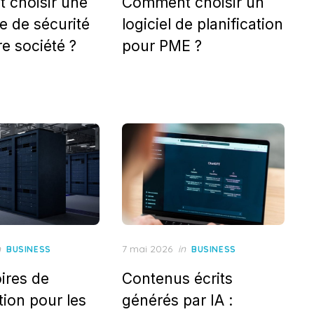
 choisir une
Comment choisir un
e de sécurité
logiciel de planification
e société ?
pour PME ?
Posted
n
7 mai 2026
in
BUSINESS
BUSINESS
on
ires de
Contenus écrits
tion pour les
générés par IA :