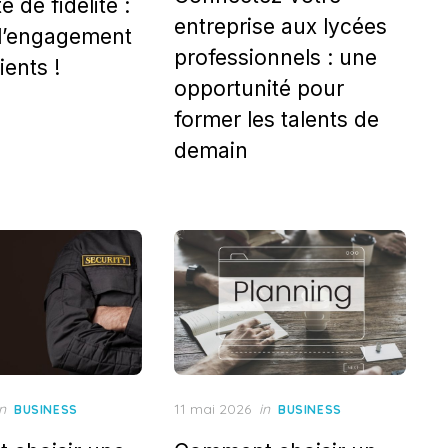
e de fidélité :
entreprise aux lycées
l’engagement
professionnels : une
ients !
opportunité pour
former les talents de
demain
Posted
in
11 mai 2026
in
BUSINESS
BUSINESS
on