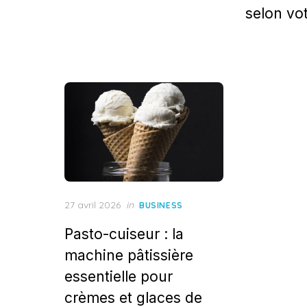
selon vot
Posted
27 avril 2026
in
BUSINESS
on
Pasto-cuiseur : la
machine pâtissière
essentielle pour
crèmes et glaces de