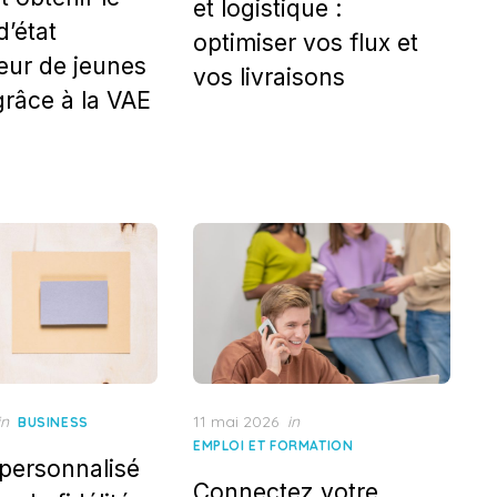
et logistique :
d’état
optimiser vos flux et
eur de jeunes
vos livraisons
grâce à la VAE
Posted
in
11 mai 2026
in
BUSINESS
on
EMPLOI ET FORMATION
personnalisé
Connectez votre