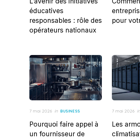
L’avenir des initiatives
Comment
éducatives
entrepris
responsables : rôle des
pour votr
opérateurs nationaux
Posted
Posted
7 mai 2026
in
7 mai 2026
i
BUSINESS
on
on
Pourquoi faire appel à
Les armo
un fournisseur de
climatisa