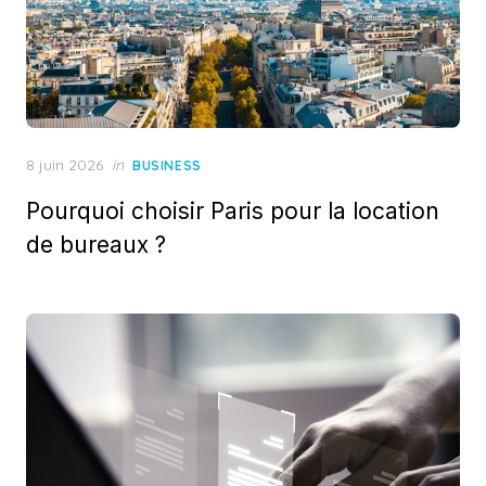
Posted
8 juin 2026
in
BUSINESS
on
Pourquoi choisir Paris pour la location
de bureaux ?