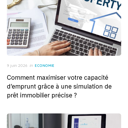
Posted
9 juin 2026
in
ECONOMIE
on
Comment maximiser votre capacité
d’emprunt grâce à une simulation de
prêt immobilier précise ?