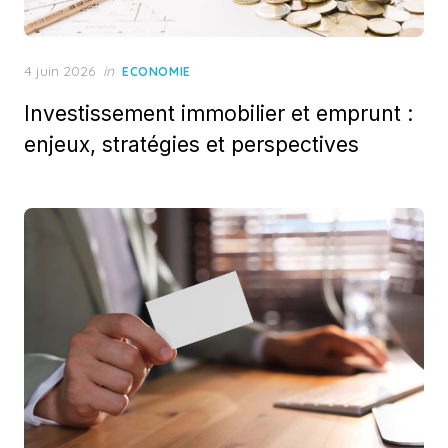
Posted
4 juin 2026
in
ECONOMIE
on
Investissement immobilier et emprunt :
enjeux, stratégies et perspectives