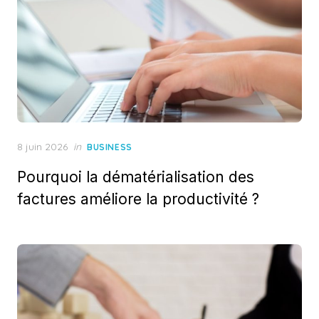
Posted
8 juin 2026
in
BUSINESS
on
Pourquoi la dématérialisation des
factures améliore la productivité ?