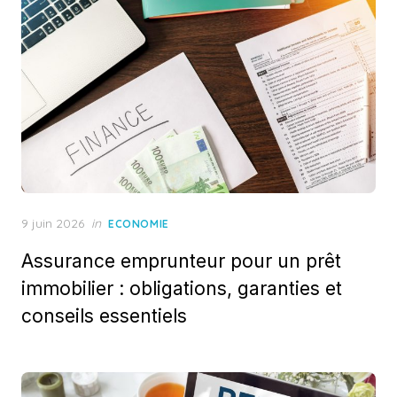
Posted
9 juin 2026
in
ECONOMIE
on
Assurance emprunteur pour un prêt
immobilier : obligations, garanties et
conseils essentiels