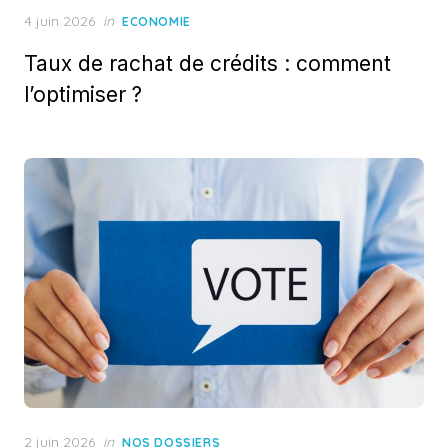
Posted
4 juin 2026
in
ECONOMIE
on
Taux de rachat de crédits : comment
l’optimiser ?
Posted
2 juin 2026
in
NOS DOSSIERS