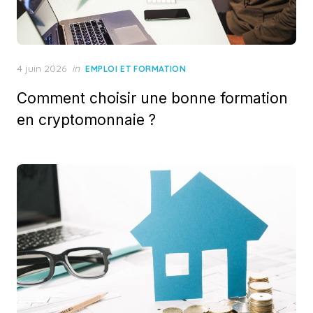
Posted
4 juin 2026
in
EMPLOI ET FORMATION
on
Comment choisir une bonne formation
en cryptomonnaie ?