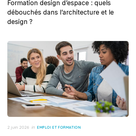
Formation design d’espace : quels
débouchés dans l’architecture et le
design ?
Posted
2 juin 2026
in
EMPLOI ET FORMATION
on