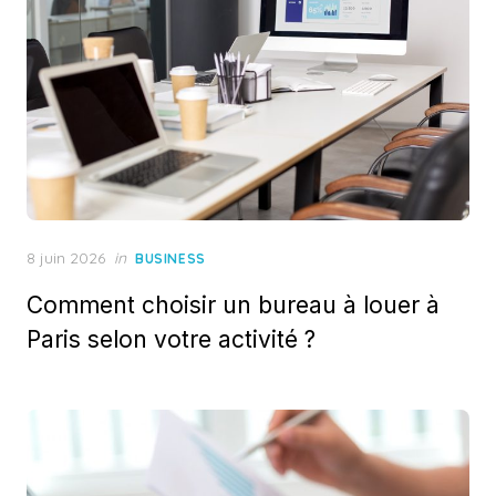
Posted
8 juin 2026
in
BUSINESS
on
Comment choisir un bureau à louer à
Paris selon votre activité ?