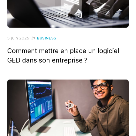
Posted
5 juin 2026
in
BUSINESS
on
Comment mettre en place un logiciel
GED dans son entreprise ?