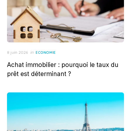
Posted
8 juin 2026
in
ECONOMIE
on
Achat immobilier : pourquoi le taux du
prêt est déterminant ?