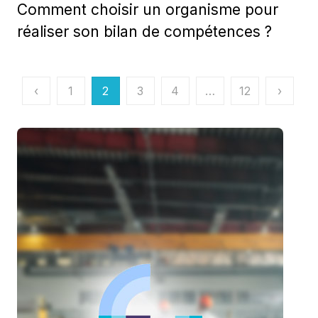
Comment choisir un organisme pour
réaliser son bilan de compétences ?
Pagination
‹
1
2
3
4
…
12
›
des
publications