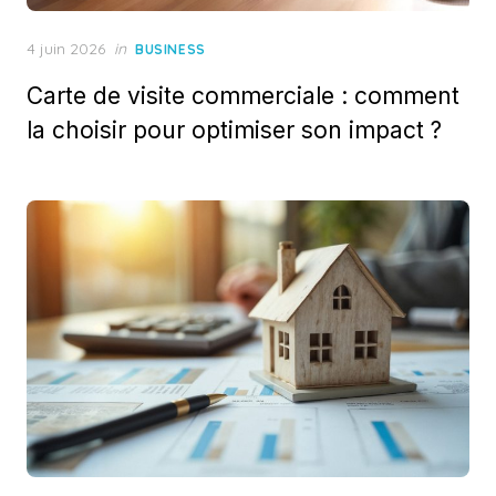
Posted
4 juin 2026
in
BUSINESS
on
Carte de visite commerciale : comment
la choisir pour optimiser son impact ?