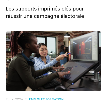
on
Les supports imprimés clés pour
réussir une campagne électorale
Posted
2 juin 2026
in
EMPLOI ET FORMATION
on