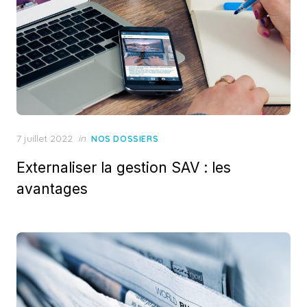
Posted
7 juillet 2022
in
NOS DOSSIERS
on
Externaliser la gestion SAV : les
avantages