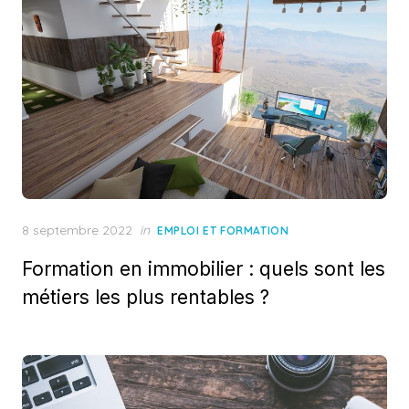
Posted
8 septembre 2022
in
EMPLOI ET FORMATION
on
Formation en immobilier : quels sont les
métiers les plus rentables ?