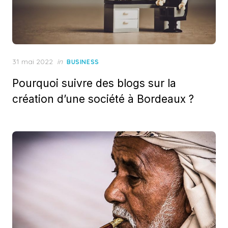
Posted
31 mai 2022
in
BUSINESS
on
Pourquoi suivre des blogs sur la
création d’une société à Bordeaux ?