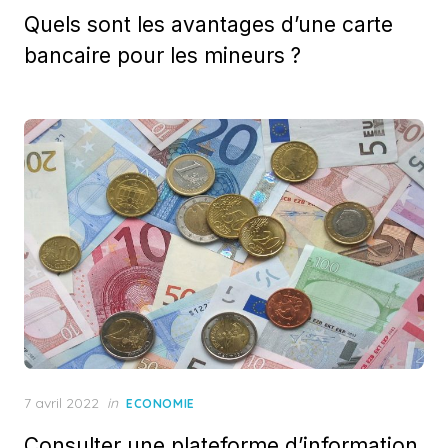
on
Quels sont les avantages d’une carte
bancaire pour les mineurs ?
Posted
7 avril 2022
in
ECONOMIE
on
Consulter une plateforme d’information