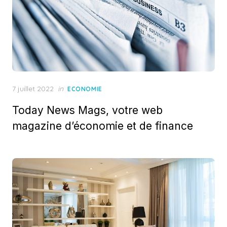
Posted
7 juillet 2022
in
ECONOMIE
on
Today News Mags, votre web
magazine d’économie et de finance