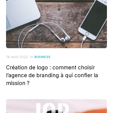
Posted
18 août 2022
in
BUSINESS
on
Création de logo : comment choisir
l’agence de branding à qui confier la
mission ?