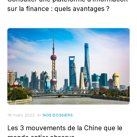
sur la finance : quels avantages ?
Posted
18 mars 2022
in
NOS DOSSIERS
on
Les 3 mouvements de la Chine que le