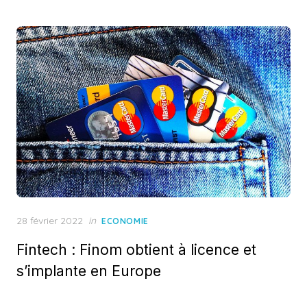
Posted
28 février 2022
in
ECONOMIE
on
Fintech : Finom obtient à licence et
s’implante en Europe