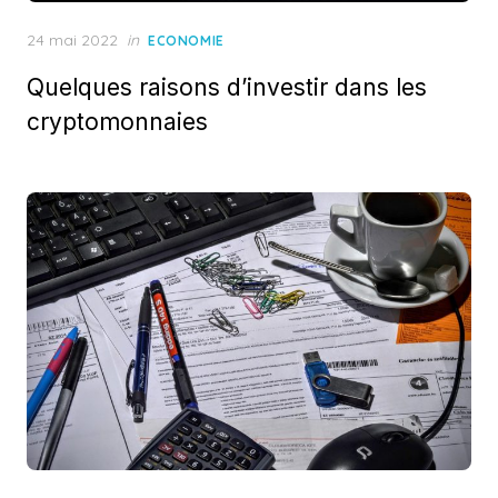
Posted
24 mai 2022
in
ECONOMIE
on
Quelques raisons d’investir dans les
cryptomonnaies