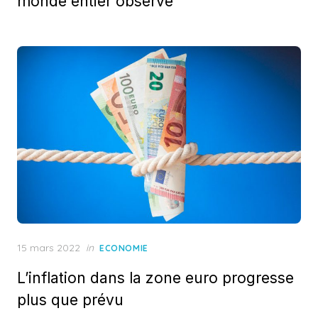
monde entier observe
Posted
15 mars 2022
in
ECONOMIE
on
L’inflation dans la zone euro progresse
plus que prévu