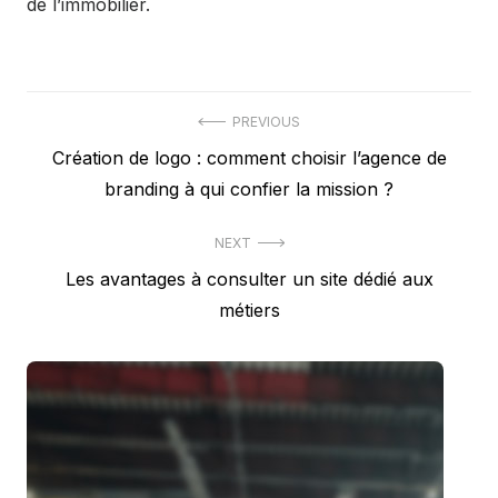
de l’immobilier.
Navigation
PREVIOUS
Previous
Création de logo : comment choisir l’agence de
de
post:
branding à qui confier la mission ?
l’article
NEXT
Next
Les avantages à consulter un site dédié aux
post:
métiers