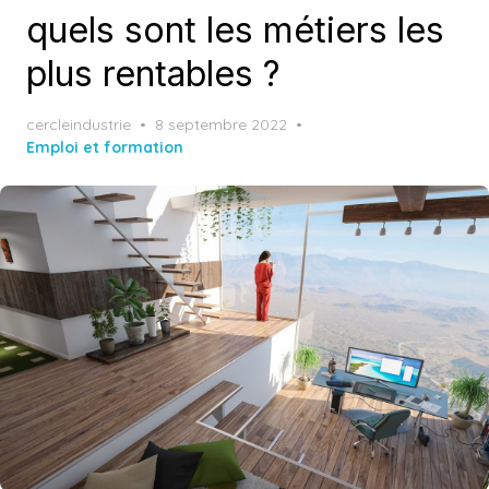
quels sont les métiers les
plus rentables ?
Posted
cercleindustrie
8 septembre 2022
on
Emploi et formation