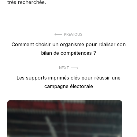
très recherchée.
Navigation
PREVIOUS
Previous
Comment choisir un organisme pour réaliser son
de
post:
bilan de compétences ?
l’article
NEXT
Next
Les supports imprimés clés pour réussir une
post:
campagne électorale