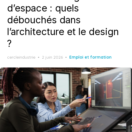
d’espace : quels
débouchés dans
l’architecture et le design
?
Posted
cercleindustrie
2 juin 2026
Emploi et formation
on