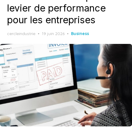
levier de performance
pour les entreprises
Posted
cercleindustrie
19 juin 2026
Business
on