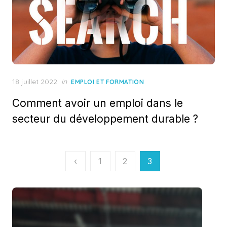
Posted
18 juillet 2022
in
EMPLOI ET FORMATION
on
Comment avoir un emploi dans le
secteur du développement durable ?
Pagination
‹
1
2
3
des
publications