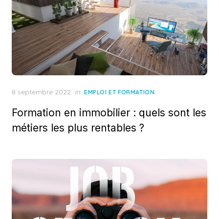
Posted
8 septembre 2022
in
EMPLOI ET FORMATION
on
Formation en immobilier : quels sont les
métiers les plus rentables ?