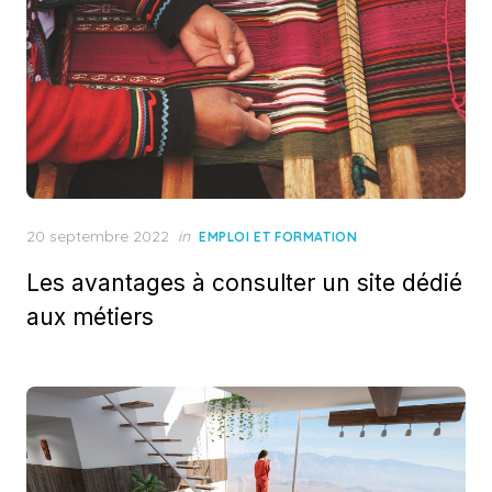
Posted
20 septembre 2022
in
EMPLOI ET FORMATION
on
Les avantages à consulter un site dédié
aux métiers