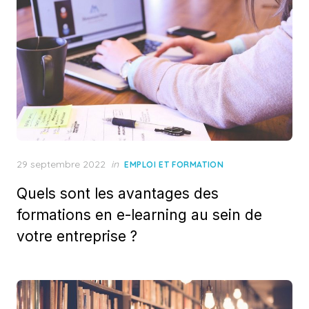
Posted
29 septembre 2022
in
EMPLOI ET FORMATION
on
Quels sont les avantages des
formations en e-learning au sein de
votre entreprise ?