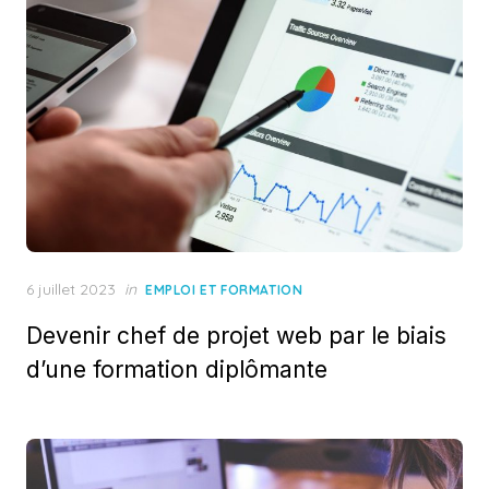
Posted
6 juillet 2023
in
EMPLOI ET FORMATION
on
Devenir chef de projet web par le biais
d’une formation diplômante