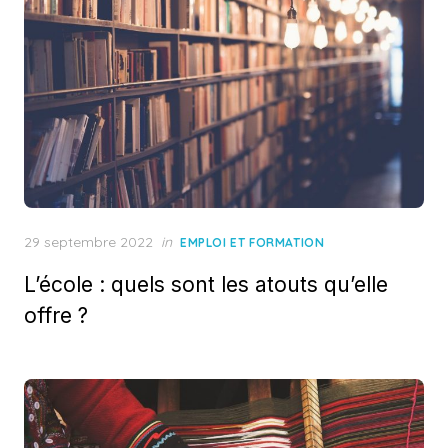
Posted
29 septembre 2022
in
EMPLOI ET FORMATION
on
L’école : quels sont les atouts qu’elle
offre ?