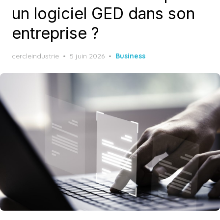
un logiciel GED dans son
entreprise ?
Posted
cercleindustrie
5 juin 2026
Business
on