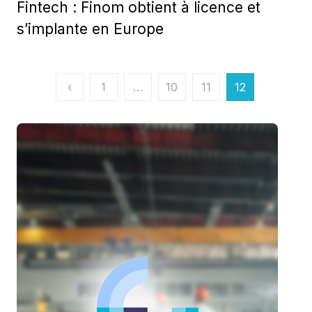
Fintech : Finom obtient à licence et
s’implante en Europe
Pagination
‹
1
…
10
11
12
des
publications