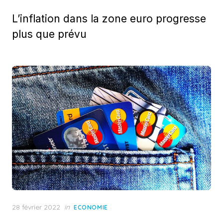
on
L’inflation dans la zone euro progresse
plus que prévu
Posted
28 février 2022
in
ECONOMIE
on