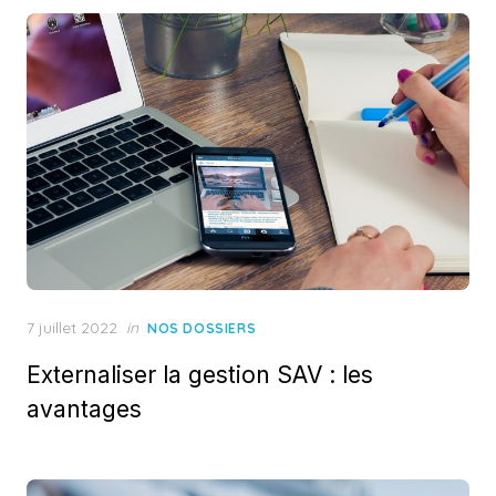
Posted
7 juillet 2022
in
NOS DOSSIERS
on
Externaliser la gestion SAV : les
avantages