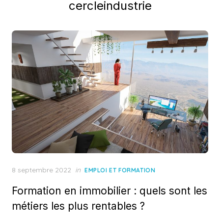
cercleindustrie
Posted
8 septembre 2022
in
EMPLOI ET FORMATION
on
Formation en immobilier : quels sont les
métiers les plus rentables ?