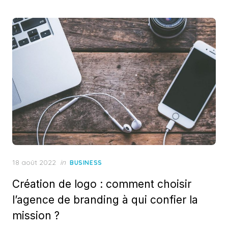
Posted
18 août 2022
in
BUSINESS
on
Création de logo : comment choisir
l’agence de branding à qui confier la
mission ?