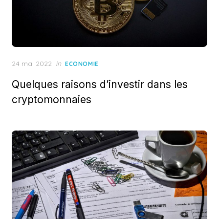
Posted
24 mai 2022
in
ECONOMIE
on
Quelques raisons d’investir dans les
cryptomonnaies