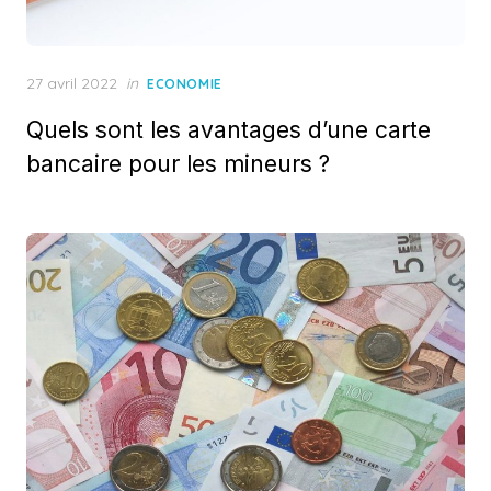
Posted
27 avril 2022
in
ECONOMIE
on
Quels sont les avantages d’une carte
bancaire pour les mineurs ?