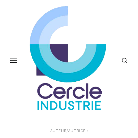
Skip
to
the
content
AUTEUR/AUTRICE :