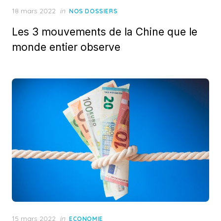
Posted
18 mars 2022
in
NOS DOSSIERS
on
Les 3 mouvements de la Chine que le
monde entier observe
Posted
15 mars 2022
in
ECONOMIE