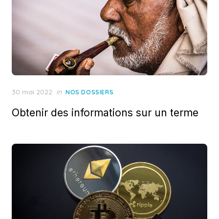
Posted
30 mai 2022
in
NOS DOSSIERS
on
Obtenir des informations sur un terme