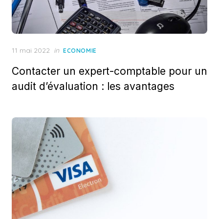
Posted
11 mai 2022
in
ECONOMIE
on
Contacter un expert-comptable pour un
audit d’évaluation : les avantages