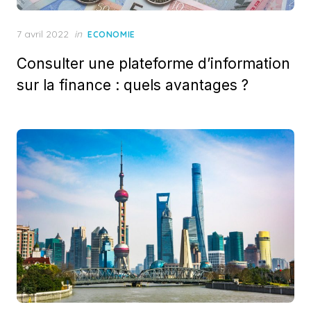
Posted
7 avril 2022
in
ECONOMIE
on
Consulter une plateforme d’information
sur la finance : quels avantages ?